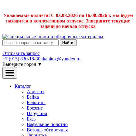
Уважаемые коллеги! С 03.08.2026 по 16.08.2026 г. мы будем
находится в коллективном отпуске. Завершите текущие
задачи до начала отпуска
Найти
Отправить запрос
+7 (915) 830-18-30
tkanitex@yandex.ru
Выберите город
▼
Каталог
Авизент
Байка
Бельтинг
Брезент
Парусина
Бязь
Вафельное полотно
Ветошь обтирочная
Двунитка