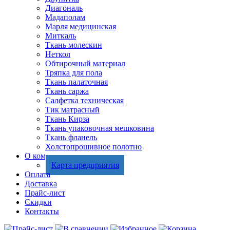
Диагональ
Мадаполам
Марля медицинская
Миткаль
Ткань молескин
Неткол
Обтирочный материал
Тряпка для пола
Ткань палаточная
Ткань саржа
Салфетка техническая
Тик матрасный
Ткань Кирза
Ткань упаковочная мешковина
Ткань фланель
Холстопрошивное полотно
О компании
Карта предприятия
Оплата
Доставка
Прайс-лист
Скидки
Контакты