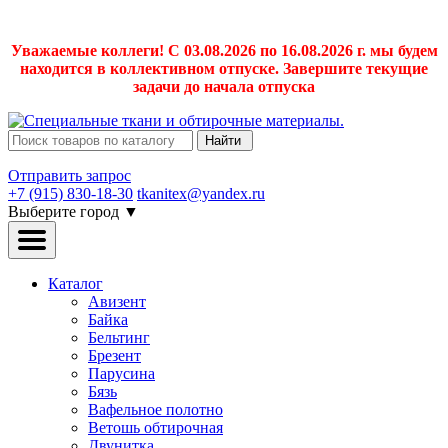
Уважаемые коллеги! С 03.08.2026 по 16.08.2026 г. мы будем
находится в коллективном отпуске. Завершите текущие
задачи до начала отпуска
Найти
Отправить запрос
+7 (915) 830-18-30
tkanitex@yandex.ru
Выберите город
▼
Каталог
Авизент
Байка
Бельтинг
Брезент
Парусина
Бязь
Вафельное полотно
Ветошь обтирочная
Двунитка