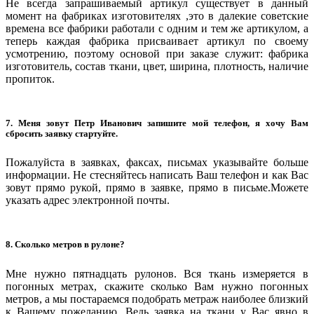
Не всегда запрашиваемый артикул существует в данный
момент на фабриках изготовителях ,это в далекие советские
времена все фабрики работали с одним и тем же артикулом, а
теперь каждая фабрика присваивает артикул по своему
усмотрению, поэтому основой при заказе служит: фабрика
изготовитель, состав ткани, цвет, ширина, плотность, наличие
пропиток.
7. Меня зовут Петр Иванович запишите мой телефон, я хочу Вам
сбросить заявку стартуйте.
Пожалуйста в заявках, факсах, письмах указывайте больше
информации. Не стесняйтесь написать Ваш телефон и как Вас
зовут прямо рукой, прямо в заявке, прямо в письме.Можете
указать адрес электронной почты.
8. Сколько метров в рулоне?
Мне нужно пятнадцать рулонов. Вся ткань измеряется в
погонных метрах, скажите сколько Вам нужно погонных
метров, а мы постараемся подобрать метраж наиболее близкий
к Вашему пожеланию. Ведь заявка на ткани у Вас явно в