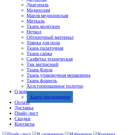
Диагональ
Мадаполам
Марля медицинская
Миткаль
Ткань молескин
Неткол
Обтирочный материал
Тряпка для пола
Ткань палаточная
Ткань саржа
Салфетка техническая
Тик матрасный
Ткань Кирза
Ткань упаковочная мешковина
Ткань фланель
Холстопрошивное полотно
О компании
Карта предприятия
Оплата
Доставка
Прайс-лист
Скидки
Контакты