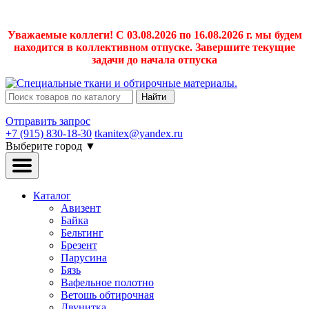
Уважаемые коллеги! С 03.08.2026 по 16.08.2026 г. мы будем
находится в коллективном отпуске. Завершите текущие
задачи до начала отпуска
Найти
Отправить запрос
+7 (915) 830-18-30
tkanitex@yandex.ru
Выберите город
▼
Каталог
Авизент
Байка
Бельтинг
Брезент
Парусина
Бязь
Вафельное полотно
Ветошь обтирочная
Двунитка