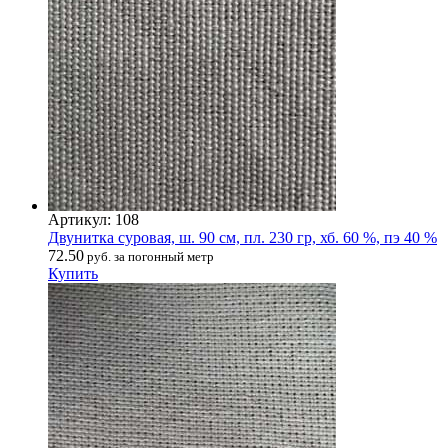
Артикул: 108
Двунитка суровая, ш. 90 см, пл. 230 гр, хб. 60 %, пэ 40 %
72.50
руб. за погонный метр
Купить