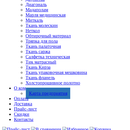
Диагональ
Мадаполам
Марля медицинская
Миткаль
Ткань молескин
Неткол
Обтирочный материал
Тряпка для пола
Ткань палаточная
Ткань саржа
Салфетка техническая
Тик матрасный
Ткань Кирза
Ткань упаковочная мешковина
Ткань фланель
Холстопрошивное полотно
О компании
Карта предприятия
Оплата
Доставка
Прайс-лист
Скидки
Контакты