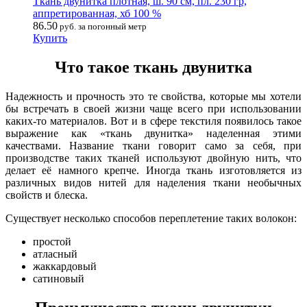
Ткань двунитка плотная, ш. 90 см, пл. 230 гр,
аппретированная, хб 100 %
86.50
руб. за погонный метр
Купить
Что такое ткань двунитка
Надежность и прочность это те свойства, которые мы хотели
бы встречать в своей жизни чаще всего при использовании
каких-то материалов. Вот и в сфере текстиля появилось такое
выражение как «ткань двунитка» наделенная этими
качествами. Название ткани говорит само за себя, при
производстве таких тканей используют двойную нить, что
делает её намного крепче. Иногда ткань изготовляется из
различных видов нитей для наделения ткани необычных
свойств и блеска.
Существует несколько способов переплетение таких волокон:
простой
атласный
жаккардовый
сатиновый