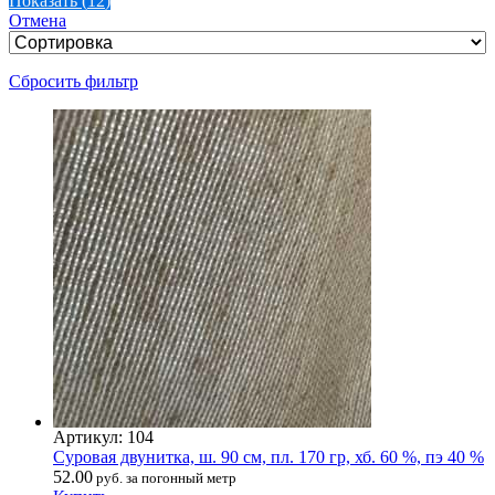
Показать
(
12
)
Отмена
Сбросить фильтр
Артикул: 104
Суровая двунитка, ш. 90 см, пл. 170 гр, хб. 60 %, пэ 40 %
52.00
руб. за погонный метр